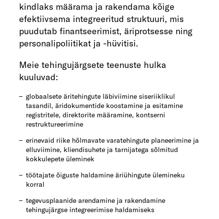
kindlaks määrama ja rakendama kõige
efektiivsema integreeritud struktuuri, mis
puudutab finantseerimist, äriprotsesse ning
personalipoliitikat ja -hüvitisi.
Meie tehingujärgsete teenuste hulka
kuuluvad:
globaalsete äritehingute läbiviimine siseriiklikul
tasandil, äridokumentide koostamine ja esitamine
registritele, direktorite määramine, kontserni
restruktureerimine
erinevaid riike hõlmavate varatehingute planeerimine ja
elluviimine, kliendisuhete ja tarnijatega sõlmitud
kokkulepete üleminek
töötajate õiguste haldamine äriühingute ülemineku
korral
tegevusplaanide arendamine ja rakendamine
tehingujärgse integreerimise haldamiseks