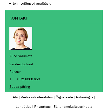
tehingujärgsed analüüsid
KONTAKT
Alice Salumets
Vandeadvokaat
Partner
+372 6068 650
Saada päring
Abi
|
Veebisaidi ülesehitus
|
Õigusteade
|
Autoriõigus
|
Lahtiütlus
|
Privaatsus
|
ELi andmekaitseesindaja