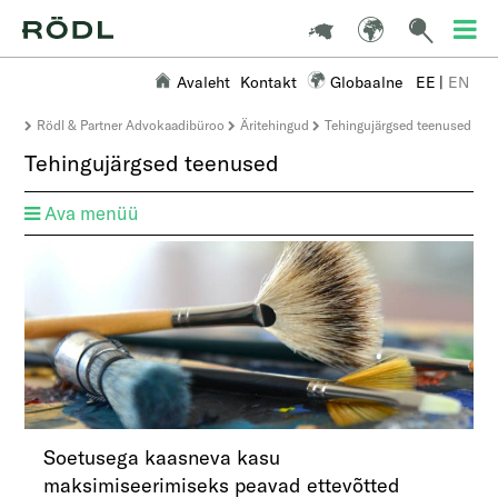
Avaleht
Kontakt
Globaalne
EE
|
EN
Rödl & Partner Advokaadibüroo
Äritehingud
Tehingujärgsed teenused
Tehingujärgsed teenused
Ava menüü
Soetusega kaasneva kasu
maksimiseerimiseks peavad ettevõtted