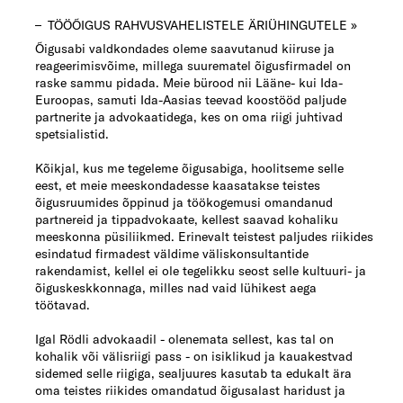
TÖÖÕIGUS RAHVUSVAHELISTELE ÄRIÜHINGUTELE »
Õigusabi valdkondades oleme saavutanud kiiruse ja
reageerimisvõime, millega suurematel õigusfirmadel on
raske sammu pidada. Meie bürood nii Lääne- kui Ida-
Euroopas, samuti Ida-Aasias teevad koostööd paljude
partnerite ja advokaatidega, kes on oma riigi juhtivad
spetsialistid.
Kõikjal, kus me tegeleme õigusabiga, hoolitseme selle
eest, et meie meeskondadesse kaasatakse teistes
õigusruumides õppinud ja töökogemusi omandanud
partnereid ja tippadvokaate, kellest saavad kohaliku
meeskonna püsiliikmed. Erinevalt teistest paljudes riikides
esindatud firmadest väldime väliskonsultantide
rakendamist, kellel ei ole tegelikku seost selle kultuuri- ja
õiguskeskkonnaga, milles nad vaid lühikest aega
töötavad.
Igal Rödli advokaadil - olenemata sellest, kas tal on
kohalik või välisriigi pass - on isiklikud ja kauakestvad
sidemed selle riigiga, sealjuures kasutab ta edukalt ära
oma teistes riikides omandatud õigusalast haridust ja