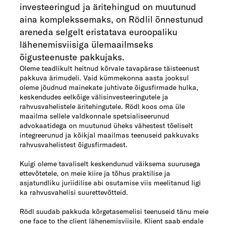
investeeringud ja äritehingud on muutunud
aina komplekssemaks, on Rödlil õnnestunud
areneda selgelt eristatava euroopaliku
lähenemisviisiga ülemaailmseks
õigusteenuste pakkujaks.
Oleme teadlikult heitnud kõrvale tavapärase täisteenust
pakkuva ärimudeli. Vaid kümmekonna aasta jooksul
oleme jõudnud mainekate juhtivate õigusfirmade hulka,
keskendudes eelkõige välisinvesteeringutele ja
rahvusvahelistele äritehingutele. Rödl koos oma üle
maailma sellele valdkonnale spetsialiseerunud
advokaatidega on muutunud üheks vähestest tõeliselt
integreerunud ja kõikjal maailmas teenuseid pakkuvaks
rahvusvahelistest õigusfirmadest.
Kuigi oleme tavaliselt keskendunud väiksema suurusega
ettevõtetele, on meie kiire ja tõhus praktilise ja
asjatundliku juriidilise abi osutamise viis meelitanud ligi
ka rahvusvahelisi suurettevõtteid.
Rödl suudab pakkuda kõrgetasemelisi teenuseid tänu meie
one face to the client lähenemisviisile. Klient saab endale