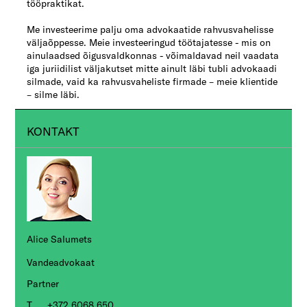
tööpraktikat.
Me investeerime palju oma advokaatide rahvusvahelisse
väljaõppesse. Meie investeeringud töötajatesse - mis on
ainulaadsed õigusvaldkonnas - võimaldavad neil vaadata
iga juriidilist väljakutset mitte ainult läbi tubli advokaadi
silmade, vaid ka rahvusvaheliste firmade – meie klientide
– silme läbi.
KONTAKT
Alice Salumets
Vandeadvokaat
Partner
+372 6068 650