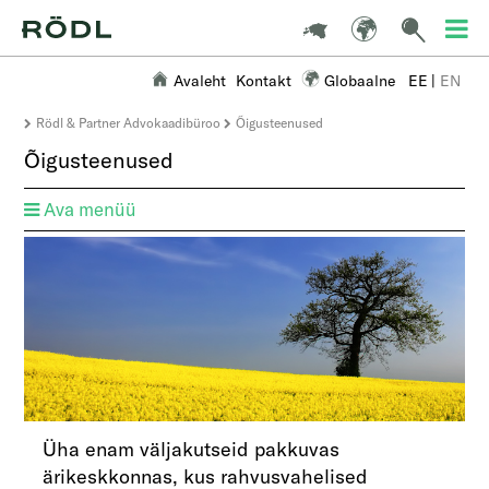
Avaleht
Kontakt
Globaalne
EE
|
EN
Rödl & Partner Advokaadibüroo
Õigusteenused
Õigusteenused
Ava menüü
Üha enam väljakutseid pakkuvas
ärikeskkonnas, kus rahvusvahelised