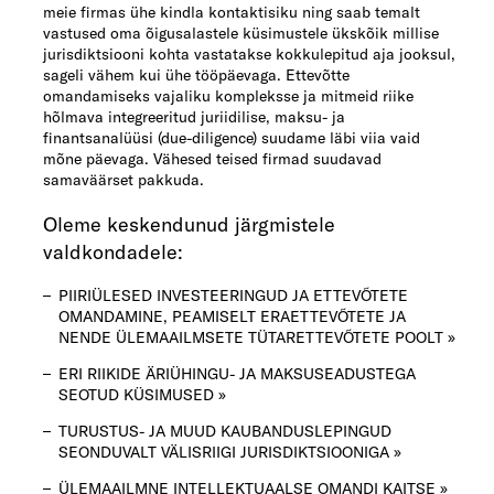
meie firmas ühe kindla kontaktisiku ning saab temalt
vastused oma õigusalastele küsimustele ükskõik millise
jurisdiktsiooni kohta vastatakse kokkulepitud aja jooksul,
sageli vähem kui ühe tööpäevaga. Ettevõtte
omandamiseks vajaliku kompleksse ja mitmeid riike
hõlmava integreeritud juriidilise, maksu- ja
finantsanalüüsi (due-diligence) suudame läbi viia vaid
mõne päevaga. Vähesed teised firmad suudavad
samaväärset pakkuda.
Oleme keskendunud järgmistele
valdkondadele:
PIIRIÜLESED INVESTEERINGUD JA ETTEVÕTETE
OMANDAMINE, PEAMISELT ERAETTEVÕTETE JA
NENDE ÜLEMAAILMSETE TÜTARETTEVÕTETE POOLT »
ERI RIIKIDE ÄRIÜHINGU- JA MAKSUSEADUSTEGA
SEOTUD KÜSIMUSED »
TURUSTUS- JA MUUD KAUBANDUSLEPINGUD
SEONDUVALT VÄLISRIIGI JURISDIKTSIOONIGA »
ÜLEMAAILMNE INTELLEKTUAALSE OMANDI KAITSE »