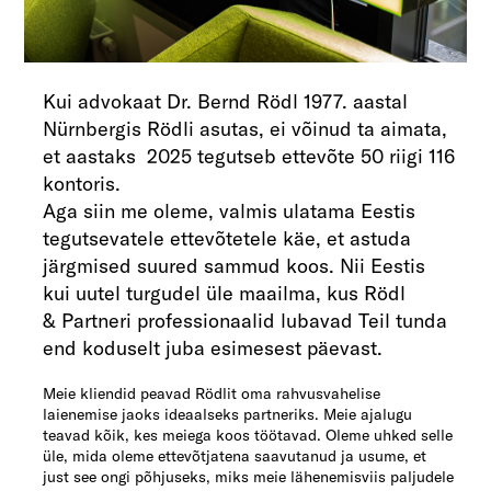
Kui advokaat Dr. Bernd Rödl 1977. aastal
Nürnbergis Rödli asutas, ei võinud ta aimata,
et aastaks 2025 tegutseb ettevõte 50 riigi 116
kontoris.
Aga siin me oleme, valmis ulatama Eestis
tegutsevatele ettevõtetele käe, et astuda
järgmised suured sammud koos. Nii Eestis
kui uutel turgudel üle maailma, kus Rödl
& Partneri professionaalid lubavad Teil tunda
end koduselt juba esimesest päevast.
Meie kliendid peavad Rödlit oma rahvusvahelise
laienemise jaoks ideaalseks partneriks. Meie ajalugu
teavad kõik, kes meiega koos töötavad. Oleme uhked selle
üle, mida oleme ettevõtjatena saavutanud ja usume, et
just see ongi põhjuseks, miks meie lähenemisviis paljudele