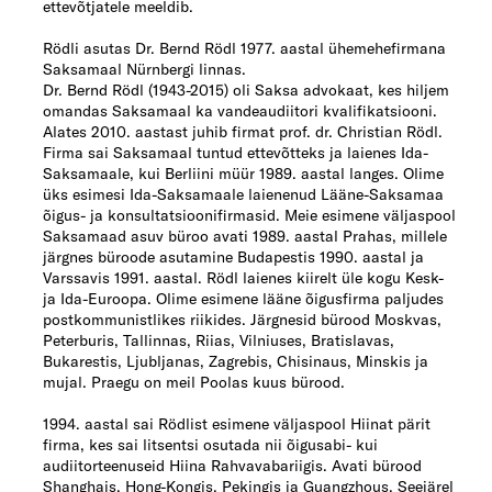
ettevõtjatele meeldib.
Rödli asutas Dr. Bernd Rödl 1977. aastal ühemehefirmana
Saksamaal Nürnbergi linnas.
Dr. Bernd Rödl (1943-2015) oli Saksa advokaat, kes hiljem
omandas Saksamaal ka vandeaudiitori kvalifikatsiooni.
Alates 2010. aastast juhib firmat prof. dr. Christian Rödl.
Firma sai Saksamaal tuntud ettevõtteks ja laienes Ida-
Saksamaale, kui Berliini müür 1989. aastal langes. Olime
üks esimesi Ida-Saksamaale laienenud Lääne-Saksamaa
õigus- ja konsultatsioonifirmasid. Meie esimene väljaspool
Saksamaad asuv büroo avati 1989. aastal Prahas, millele
järgnes büroode asutamine Budapestis 1990. aastal ja
Varssavis 1991. aastal. Rödl laienes kiirelt üle kogu Kesk-
ja Ida-Euroopa. Olime esimene lääne õigusfirma paljudes
postkommunistlikes riikides. Järgnesid bürood Moskvas,
Peterburis, Tallinnas, Riias, Vilniuses, Bratislavas,
Bukarestis, Ljubljanas, Zagrebis, Chisinaus, Minskis ja
mujal. Praegu on meil Poolas kuus bürood.
1994. aastal sai Rödlist esimene väljaspool Hiinat pärit
firma, kes sai litsentsi osutada nii õigusabi- kui
audiitorteenuseid Hiina Rahvavabariigis. Avati bürood
Shanghais, Hong-Kongis, Pekingis ja Guangzhous. Seejärel