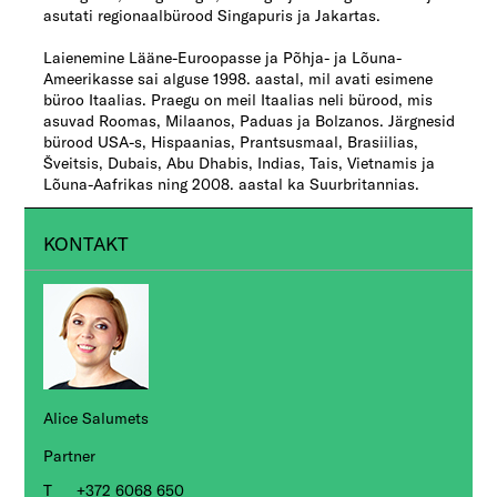
asutati regionaalbürood Singapuris ja Jakartas.
Laienemine Lääne-Euroopasse ja Põhja- ja Lõuna-
Ameerikasse sai alguse 1998. aastal, mil avati esimene
büroo Itaalias. Praegu on meil Itaalias neli bürood, mis
asuvad Roomas, Milaanos, Paduas ja Bolzanos. Järgnesid
bürood USA-s, Hispaanias, Prantsusmaal, Brasiilias,
Šveitsis, Dubais, Abu Dhabis, Indias, Tais, Vietnamis ja
Lõuna-Aafrikas ning 2008. aastal ka Suurbritannias.
KONTAKT
Alice Salumets
Partner
+372 6068 650